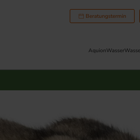
Beratungstermin
AquionWasser
Wasse