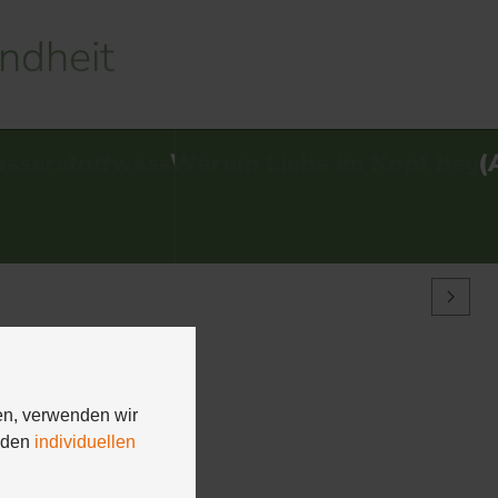
ndheit
…
be im Kopf beginnt
(Auch) Katzen lieben Aqui
en, verwenden wir
n den
individuellen