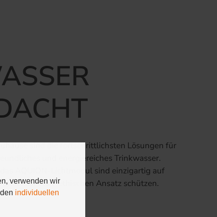
WASSER
DACHT
hause sind die fortschrittlichsten Lösungen für
freundliches und energiereiches Trinkwasser.
das AQUION-Lichtmodul sind einzigartig auf
en, verwenden wir
t unserem oeko-ethischen Ansatz schützen.
n den
individuellen