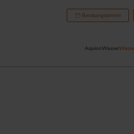
Beratungstermin
AquionWasser
Wasse
ser. Immer. Überall.