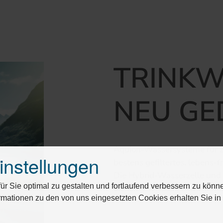
TRINK
NEU GE
Aquion-Wassersysteme für zu
instellungen
bestens gefiltertes, lebens-
Die Hybrid-Wasserzelle und 
r Sie optimal zu gestalten und fortlaufend verbessern zu könn
diesem Planeten, den wir mi
rmationen zu den von uns eingesetzten Cookies erhalten Sie i