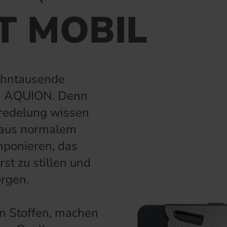
T MOBIL
zehntausende
n AQUION. Denn
eredelung wissen
m aus normalem
mponieren, das
st zu stillen und
orgen.
n Stoffen, machen