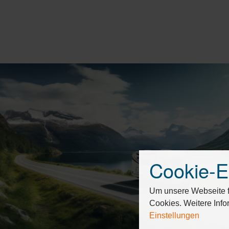
Cookie-E
Drücken
Sie
Tab,
Um unsere Webseite fü
um
Cookies. Weitere Info
durch
Einstellungen
die