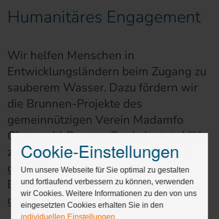
Humanitäres Engagement
Wir helfen Menschen in
Entwicklungsländern beim Zugang zu
sauberem Wasser. Dazu fördern wir
die Brunnen-Projekte des
gemeinnützigen Verein Madamfo
Ghana e.V. Dessen Credo lautet „Hilfe
Cookie-Einstellungen
Drücken
zur Selbsthilfe”. Was einfach klingt,
Sie
gestaltet sich in den
Tab,
Um unsere Webseite für Sie optimal zu gestalten
um
Entwicklungsländern oftmals als
und fortlaufend verbessern zu können, verwenden
durch
wir Cookies. Weitere Informationen zu den von uns
große Herausforderung.
die
eingesetzten Cookies erhalten Sie in den
Optionen
individuellen Einstellungen