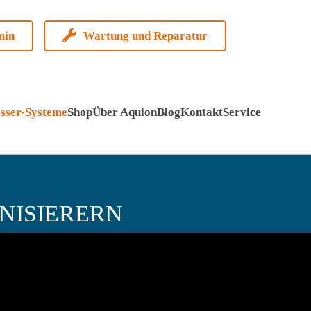
min
Wartung und Reparatur
sser-Systeme
Shop
Über Aquion
Blog
Kontakt
Service
NISIERERN