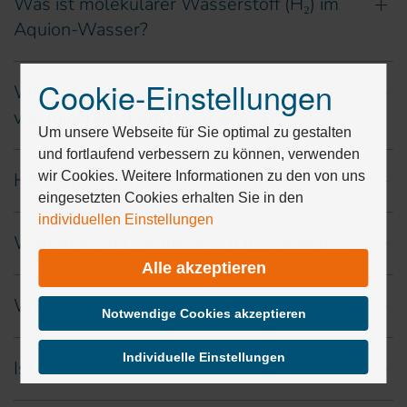
Was ist molekularer Wasserstoff (H₂) im
Aquion-Wasser?
Cookie-Einstellungen
Wie unterscheidet sich Aquion-Wasser
Drücken
Sie
von mineralischem Basenwasser?
Tab,
Um unsere Webseite für Sie optimal zu gestalten
um
und fortlaufend verbessern zu können, verwenden
durch
wir Cookies. Weitere Informationen zu den von uns
Hilft Aquion-Wasser bei Müdigkeit?
die
eingesetzten Cookies erhalten Sie in den
Optionen
individuellen Einstellungen
zu
Warum ist der Redoxwert (ORP) wichtig?
navigieren.
Alle akzeptieren
ESC
lehnt
Wie lange bleibt H₂ im Wasser aktiv?
alle
Notwendige Cookies akzeptieren
Cookies
ab.
Individuelle Einstellungen
Ist Aquion-Wasser sicher?