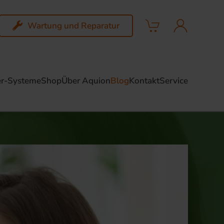
Wartung und Reparatur
r-Systeme
Shop
Über Aquion
Blog
Kontakt
Service