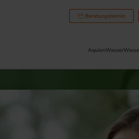
Beratungstermin
AquionWasser
Wasse