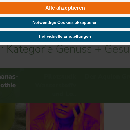
Alle akzeptieren
Notwendige Cookies akzeptieren
Individuelle Einstellungen
er Kategorie Genuss + Gesu
 zu
Der Aquion Grüner Romana Smoothie
Sieben Energier
asser
…