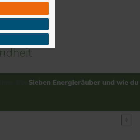
ndheit
äuber und wie du sie ver…
Teil 2: Achtsamkeit
als Grundlage
bewus…