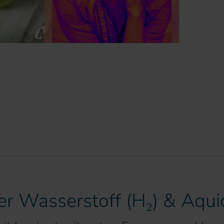
er Wasserstoff (H₂) & Aqu