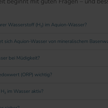
t beginnt mit guten Fragen – und bes
arer Wasserstoff (H₂) im Aquion-Wasser?
et sich Aquion-Wasser von mineralischem Basenw
ser bei Müdigkeit?
edoxwert (ORP) wichtig?
 H₂ im Wasser aktiv?
r sicher?