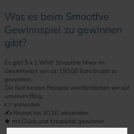
Was es beim Smoothie
Gewinnspiel zu gewinnen
gibt?
Es gibt 5 x 1 WMF Smoothie Mixer im
Gesamtwert von ca. 150,00 Euro brutto zu
gewinnen.
Die fünf besten Rezepte veröffentlichen wir auf
unserem Blog.
👉 anmelden
✍ Rezept bis 30.10. einsenden
🍀 mit Glück und Kreativität gewinnen