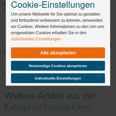
Cookie-Einstellungen
Drücken
Hier kannst du mehr erfahren und teilnehmen
Sie
https://smoothie.aquion.de/
Tab,
Um unsere Webseite für Sie optimal zu gestalten
um
und fortlaufend verbessern zu können, verwenden
durch
wir Cookies. Weitere Informationen zu den von uns
die
eingesetzten Cookies erhalten Sie in den
Optionen
individuellen Einstellungen
zu
Viel Glück bei unserem Gewinnspiel
navigieren.
Smoothie trifft Aquion.
Alle akzeptieren
ESC
lehnt
alle
Notwendige Cookies akzeptieren
Cookies
ab.
Individuelle Einstellungen
Weitere Artikel aus der
Kategorie Neuigkeiten