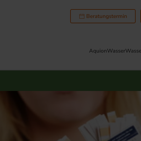
Beratungstermin
AquionWasser
Wasse