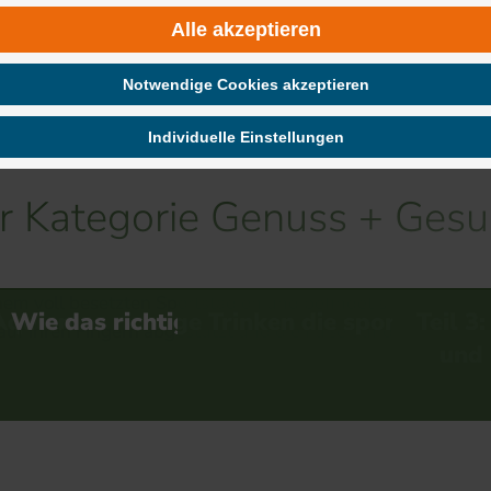
um die Kuh kein Cola trinkt“
Alle akzeptieren
Notwendige Cookies akzeptieren
Individuelle Einstellungen
er Kategorie Genuss + Gesu
 die sportliche…
Teil 3: Richtig trinken
Longevity - stra
und das Richtig…