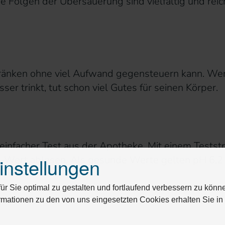
 Folgen der Übersäuerung sind vielfältig und rei
ränken ohne viel Aufwand gegensteuern kann. Wer
ser trinkt, tut schon viel Gutes für seinen Körper.
n einfacher Test aus der Apotheke. Mit einem Tests
instellungen
H-Wert ablesen. Als gesunde Werte gelten pH 6,2 
r Sie optimal zu gestalten und fortlaufend verbessern zu könn
rmationen zu den von uns eingesetzten Cookies erhalten Sie i