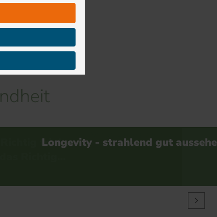
ndheit
hlend gut aussehende Ha…
Deine
Körperintelligenz –
Dein Gesundhe…