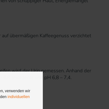
chen von schuppiger Haut, Energiemangel
 auf übermäßigen Kaffeegenuss verzichtet
treifen wird der Urin gemessen. Anhand der
- 6,8 (morgens) und pH 6,8 – 7,4.
en, verwenden wir
n den
individuellen