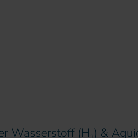
er Wasserstoff (H₂) & Aqu