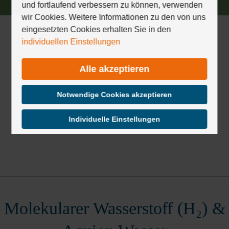
um
und fortlaufend verbessern zu können, verwenden
durch
wir Cookies. Weitere Informationen zu den von uns
die
eingesetzten Cookies erhalten Sie in den
Optionen
individuellen Einstellungen
zu
navigieren.
Alle akzeptieren
ESC
lehnt
alle
Notwendige Cookies akzeptieren
Cookies
ab.
Individuelle Einstellungen
Molekularer Wasserstoff (H₂) &