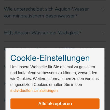
Wie unterscheidet sich Aquion-Wasser
von mineralischem Basenwasser?
Hilft Aquion-Wasser bei Müdigkeit?
Warum ist der Redoxwert (ORP) wichtig?
Cookie-Einstellungen
Drücken
Sie
Wie lange bleibt H₂ im Wasser aktiv?
Tab,
Um unsere Webseite für Sie optimal zu gestalten
um
und fortlaufend verbessern zu können, verwenden
durch
wir Cookies. Weitere Informationen zu den von uns
Ist Aquion-Wasser sicher?
die
eingesetzten Cookies erhalten Sie in den
Optionen
individuellen Einstellungen
zu
navigieren.
Für wen ist Aquion-Wasser geeignet?
Alle akzeptieren
ESC
lehnt