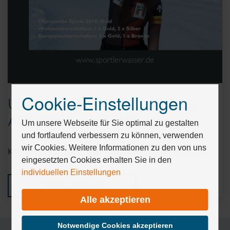
Cookie-Einstellungen
Unsere Markenbotschafter für
Drücken
Sie
AQUION SportlerWasser
Tab,
Um unsere Webseite für Sie optimal zu gestalten
um
und fortlaufend verbessern zu können, verwenden
durch
wir Cookies. Weitere Informationen zu den von uns
Klicke dich in die SportlerWasser-Welt von Aquion.
die
eingesetzten Cookies erhalten Sie in den
Optionen
individuellen Einstellungen
zu
Mehr erfahren
navigieren.
Alle akzeptieren
ESC
lehnt
alle
Notwendige Cookies akzeptieren