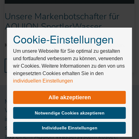
Unsere Markenbotschafter für
AQUION SportlerWasser
Cookie-Einstellungen
Drücken
Sie
Klicke dich in die SportlerWasser-Welt von Aquion.
Tab,
Um unsere Webseite für Sie optimal zu gestalten
um
und fortlaufend verbessern zu können, verwenden
durch
Mehr erfahren
wir Cookies. Weitere Informationen zu den von uns
die
eingesetzten Cookies erhalten Sie in den
Optionen
individuellen Einstellungen
zu
navigieren.
Alle akzeptieren
ESC
Möchten Sie wissen wieviel Geld Sie für
lehnt
Wasser aus Flaschen ausgeben? Und wieviel
alle
Notwendige Cookies akzeptieren
im Vergleich hochwertig gefiltertes,
Cookies
ab.
strukturiertes, basisches Wasserstoffwasser
Individuelle Einstellungen
aus einem Aquion Wassersystem kostet?