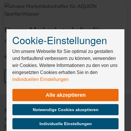
Unsere Markenbotschafter für
Cookie-Einstellungen
AQUION SportlerWasser
Drücken
Sie
Tab,
Um unsere Webseite für Sie optimal zu gestalten
Klicke dich in die SportlerWasser-Welt von Aquion.
um
und fortlaufend verbessern zu können, verwenden
durch
wir Cookies. Weitere Informationen zu den von uns
die
eingesetzten Cookies erhalten Sie in den
Mehr erfahren
Optionen
individuellen Einstellungen
zu
navigieren.
Alle akzeptieren
ESC
lehnt
alle
Möchten Sie wissen wieviel Geld Sie für Wasser
Notwendige Cookies akzeptieren
Cookies
aus Flaschen ausgeben? Und wieviel im Vergleich
ab.
Individuelle Einstellungen
hochwertig gefiltertes, strukturiertes, basisches