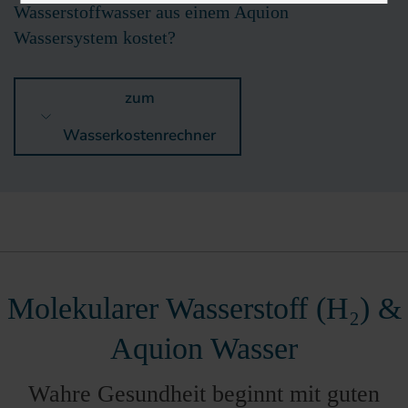
Wasserstoffwasser aus einem Aquion
Wassersystem kostet?
zum
Wasserkostenrechner
Molekularer Wasserstoff (H₂) &
Aquion Wasser
Wahre Gesundheit beginnt mit guten