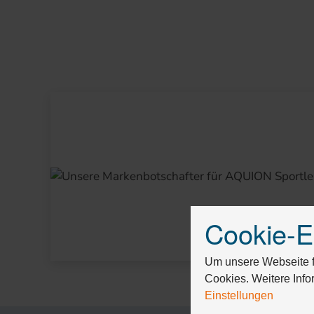
Cookie-E
Drücken
Sie
Tab,
Um unsere Webseite fü
um
Cookies. Weitere Info
durch
Einstellungen
die