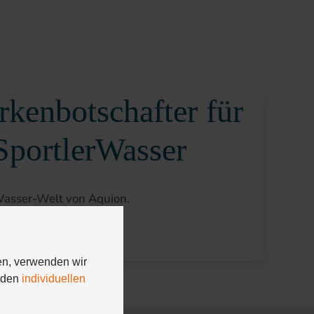
kenbotschafter für
ortlerWasser
rWasser-Welt von Aquion.
en, verwenden wir
n den
individuellen