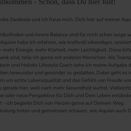
llkommen - Schön, dass Du hier bist!
nke Zwoboda und ich freue mich, Dich hier auf meiner Aqu
lbefinden und innere Balance sind für mich schon lange 
Aquion habe ich erfahren, wie kraftvoll lebendiges, ionisie
 mehr Energie, mehr Klarheit, mehr Leichtigkeit. Diese Erf
henk sind, teile ich gerne mit anderen Menschen. Als Team
erin und Holistic Lifestyle Coach sehe ich meine Aufgabe 
Leben bewusster und gesünder zu gestalten. Dabei geht es 
n um echte Lebensqualität und das Gefühl von Freude und 
Du gerade hier, weil nach mehr Gesundheit suchst. Vielleicht
be oder neue Perspektive für Dich und Dein Leben entdecke
 - ich begleite Dich von Herzen gerne auf Deinem Weg.
bindung treten und gemeinsam schauen, wie Aquion auch D