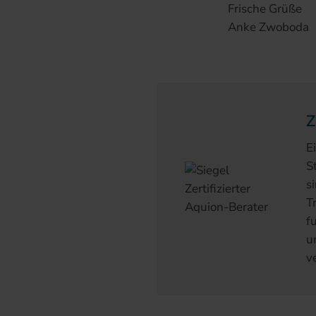
Frische Grüße
Anke Zwoboda
Z
E
S
s
T
f
u
v