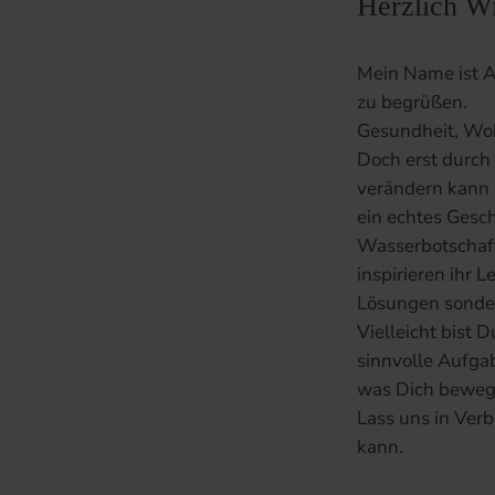
Herzlich Wi
Mein Name ist A
zu begrüßen.
Gesundheit, Woh
Doch erst durch 
verändern kann -
ein echtes Gesc
Wasserbotschaft
inspirieren ihr 
Lösungen sonder
Vielleicht bist 
sinnvolle Aufga
was Dich bewegt
Lass uns in Ver
kann.