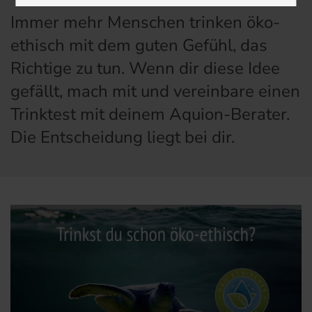
Immer mehr Menschen trinken öko-
ethisch mit dem guten Gefühl, das
Richtige zu tun. Wenn dir diese Idee
gefällt, mach mit und vereinbare einen
Trinktest mit deinem Aquion-Berater.
Die Entscheidung liegt bei dir.