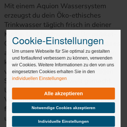
Mit einem Aquion Wassersystem
erzeugst du dein Öko-ethisches
Trinkwasser täglich frisch in deiner
Küche. Und hochwertige Borosilikat-
Cookie-Einstellungen
Drücken
Glasflaschen sorgen dafür, dass du es
Sie
auch unterwegs plastikfrei genießen
Tab,
Um unsere Webseite für Sie optimal zu gestalten
um
und fortlaufend verbessern zu können, verwenden
kannst. Wenn du auf Plastikflaschen
durch
wir Cookies. Weitere Informationen zu den von uns
verzichtest, hast du einen wichtigen
die
eingesetzten Cookies erhalten Sie in den
Optionen
individuellen Einstellungen
Schritt für unsere Mitwelt gemacht.
zu
Und das Kistenschleppen gehört der
navigieren.
Alle akzeptieren
ESC
Vergangenheit an. Du tust also etwas
lehnt
für deine Lebensenergie und für
alle
Notwendige Cookies akzeptieren
Cookies
unsere Mitwelt.
ab.
Individuelle Einstellungen