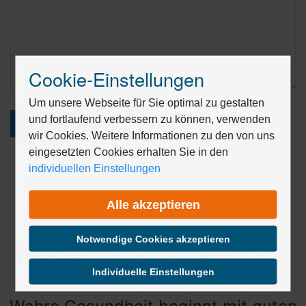
Cookie-Einstellungen
Drücken
Sie
Um unsere Webseite für Sie optimal zu gestalten
Tab,
und fortlaufend verbessern zu können, verwenden
um
ABSENDEN
wir Cookies. Weitere Informationen zu den von uns
durch
die
eingesetzten Cookies erhalten Sie in den
Optionen
individuellen Einstellungen
zu
navigieren.
Alle akzeptieren
ESC
lehnt
Notwendige Cookies akzeptieren
alle
Molekularer Wasserstoff (H₂) &
Cookies
Aquion Wasser
ab.
Individuelle Einstellungen