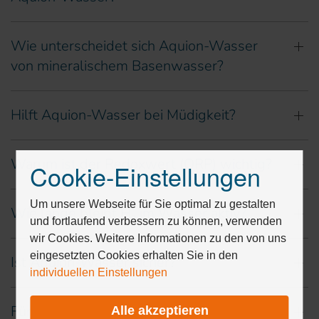
Wie unterscheidet sich Aquion-Wasser
von mineralischem Basenwasser?
Hilft Aquion-Wasser bei Müdigkeit?
Warum ist der Redoxwert (ORP) wichtig?
Cookie-Einstellungen
Drücken
Sie
Tab,
Um unsere Webseite für Sie optimal zu gestalten
Wie lange bleibt H₂ im Wasser aktiv?
um
und fortlaufend verbessern zu können, verwenden
durch
wir Cookies. Weitere Informationen zu den von uns
die
eingesetzten Cookies erhalten Sie in den
Ist Aquion-Wasser sicher?
Optionen
individuellen Einstellungen
zu
navigieren.
Für wen ist Aquion-Wasser geeignet?
Alle akzeptieren
ESC