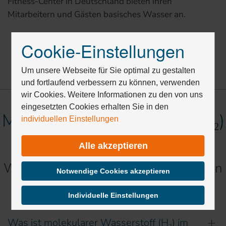
Fitness-Center in Deutschland bieten ihren
Mitarbeitern und Gästen basisches Wasser an.
Cookie-Einstellungen
Drücken
Sie
Tab,
Um unsere Webseite für Sie optimal zu gestalten
um
und fortlaufend verbessern zu können, verwenden
durch
wir Cookies. Weitere Informationen zu den von uns
die
eingesetzten Cookies erhalten Sie in den
Molekularer Wasserstoff (H₂)
Optionen
individuellen Einstellungen
zu
& Aquion Wasser
navigieren.
Alle akzeptieren
ESC
lehnt
Wahre Gesundheit beginnt mit guten
alle
Notwendige Cookies akzeptieren
Cookies
Fragen – und besseren Antworten.
ab.
Individuelle Einstellungen
Was ist molekularer Wasserstoff (H₂) im